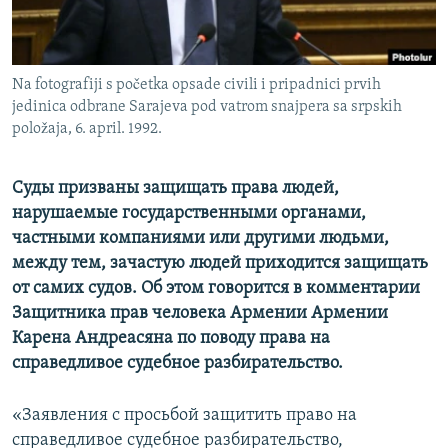
Հայերեն
English
Na fotografiji s početka opsade civili i pripadnici prvih
Русский
jedinica odbrane Sarajeva pod vatrom snajpera sa srpskih
položaja, 6. april. 1992.
Все сайты Радио Азатутюн
Суды призваны защищать права людей,
нарушаемые государственными органами,
частными компаниями или другими людьми,
между тем, зачастую людей приходится защищать
от самих судов. Об этом говорится в комментарии
Защитника прав человека Армении Армении
Карена Андреасяна по поводу права на
справедливое судебное разбирательство.
«Заявления с просьбой защитить право на
справедливое судебное разбирательство,