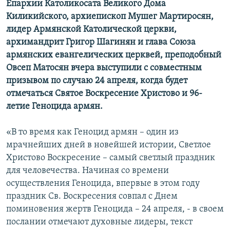
Епархии Католикосата Великого Дома
Киликийского, архиепископ Мушег Мартиросян,
Հայերեն
лидер Армянской Католической церкви,
English
архимандрит Григор Шагинян и глава Союза
армянских евангелических церквей, преподобный
Русский
Овсеп Матосян вчера выступили с совместным
призывом по случаю 24 апреля, когда будет
Все сайты Радио Азатутюн
отмечаться Святое Воскресение Христово и 96-
летие Геноцида армян.
«В то время как Геноцид армян – один из
мрачнейших дней в новейшей истории, Светлое
Христово Воскресение – самый светлый праздник
для человечества. Начиная со времени
осуществления Геноцида, впервые в этом году
праздник Св. Воскресения совпал с Днем
поминовения жертв Геноцида – 24 апреля, - в своем
послании отмечают духовные лидеры, текст