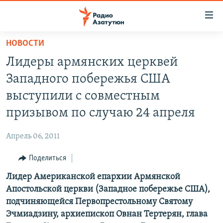
Ссылки
доступа
Перейти
НОВОСТИ
к
ГЛАВНАЯ
Лидеры армянских церквей
основному
НОВОСТИ
содержанию
Западного побережья США
ПОЛИТИКА
Перейти
выступили с совместным
к
ОБЩЕСТВО
призывом по случаю 24 апреля
основной
ЭКОНОМИКА
навигации
Апрель 06, 2011
Перейти
РЕГИОН
к
Поделиться
НАГОРНЫЙ КАРАБАХ
поиску
Лидер Американской епархии Армянской
КУЛЬТУРА
Апостольской церкви (Западное побережье США),
СПОРТ
подчиняющейся Первопрестольному Святому
Эчмиадзину, архиепископ Овнан Тертерян, глава
АРХИВ