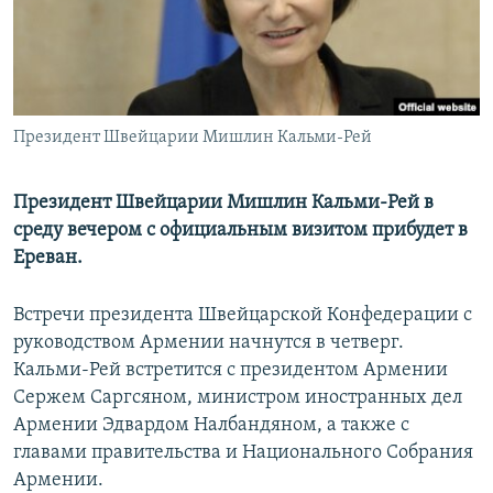
Հայերեն
English
Русский
Президент Швейцарии Мишлин Кальми-Рей
Все сайты Радио Азатутюн
Президент Швейцарии Мишлин Кальми-Рей в
среду вечером с официальным визитом прибудет в
Ереван.
Встречи президента Швейцарской Конфедерации с
руководством Армении начнутся в четверг.
Кальми-Рей встретится с президентом Армении
Сержем Саргсяном, министром иностранных дел
Армении Эдвардом Налбандяном, а также с
главами правительства и Национального Собрания
Армении.