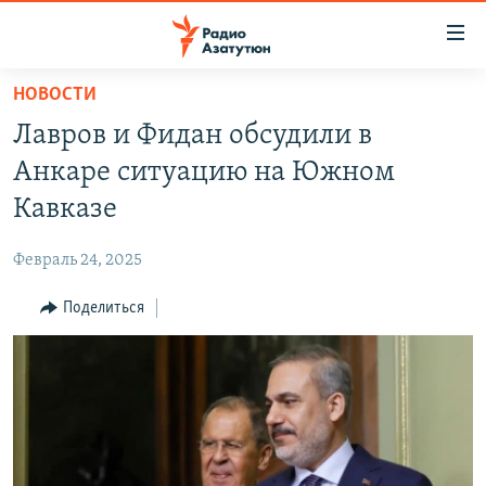
Ссылки
доступа
Перейти
НОВОСТИ
к
ГЛАВНАЯ
Лавров и Фидан обсудили в
основному
НОВОСТИ
содержанию
Анкаре ситуацию на Южном
ПОЛИТИКА
Перейти
Кавказе
к
ОБЩЕСТВО
основной
Февраль 24, 2025
ЭКОНОМИКА
навигации
Перейти
Поделиться
РЕГИОН
к
НАГОРНЫЙ КАРАБАХ
поиску
КУЛЬТУРА
СПОРТ
АРХИВ