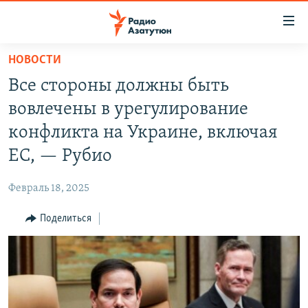
Ссылки
доступа
Перейти
НОВОСТИ
к
ГЛАВНАЯ
Все стороны должны быть
основному
НОВОСТИ
содержанию
вовлечены в урегулирование
ПОЛИТИКА
Перейти
конфликта на Украине, включая
к
ОБЩЕСТВО
ЕС, — Рубио
основной
ЭКОНОМИКА
навигации
Февраль 18, 2025
Перейти
РЕГИОН
к
Поделиться
НАГОРНЫЙ КАРАБАХ
поиску
КУЛЬТУРА
СПОРТ
АРХИВ