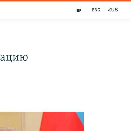
ENG
ՀԱՅ
кацию