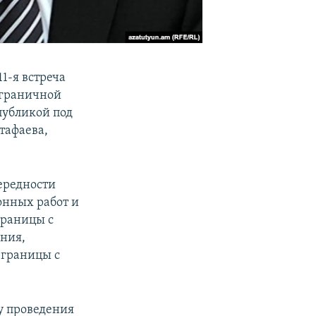
1-я встреча
ограничной
публикой под
тафаева,
ередности
онных работ и
границы с
ения,
 границы с
у проведения