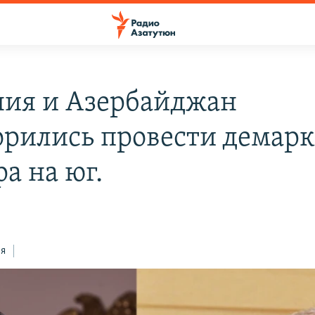
ия и Азербайджан
орились провести демар
ра на юг.
ся