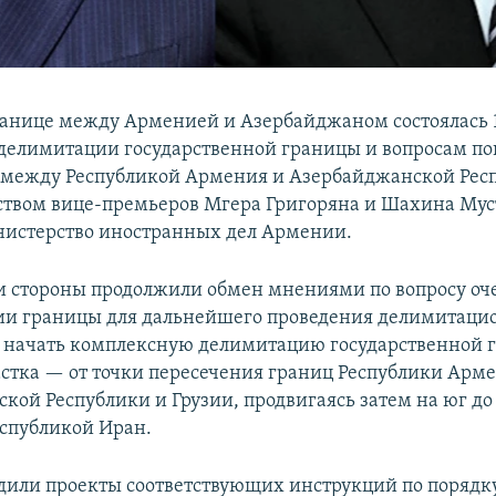
ранице между Арменией и Азербайджаном состоялась 1
делимитации государственной границы и вопросам п
 между Республикой Армения и Азербайджанской Рес
ством вице-премьеров Мгера Григоряна и Шахина Мус
истерство иностранных дел Армении.
чи стороны продолжили обмен мнениями по вопросу оч
ии границы для дальнейшего проведения делимитаци
 начать комплексную делимитацию государственной 
астка — от точки пересечения границ Республики Арм
кой Республики и Грузии, продвигаясь затем на юг до
спубликой Иран.
дили проекты соответствующих инструкций по порядк