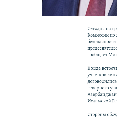
Сегодня на г
Комиссии по 
безопасности
председатель
сообщает Мин
В ходе встре
участков лин
договорились
северного уч
Азербайджанс
Исламской Ре
Стороны обсу