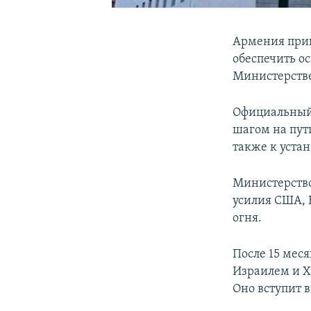
Армения прив
обеспечить о
Министерств
Официальный 
шагом на пут
также к уста
Министерство
усилия США, 
огня.
После 15 мес
Израилем и Х
Оно вступит в