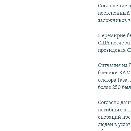
Соглашение п
постепенный 
заложников в
Перемирие бы
США после мн
президента С
Ситуация на Б
боевики ХАМ
сектора Газа.
более 250 бы
Согласно дан
погибших пал
операций пре
людей в усло