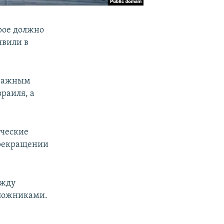
рое должно
явили в
 важным
раиля, а
ические
прекращении
ежду
аложниками.