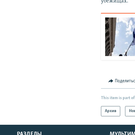
убежищах.
Поделить
This item is part of
Архив
Но
РАЗДЕЛЫ
МУЛЬТИ