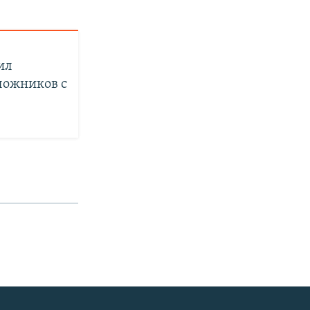
ил
ложников с