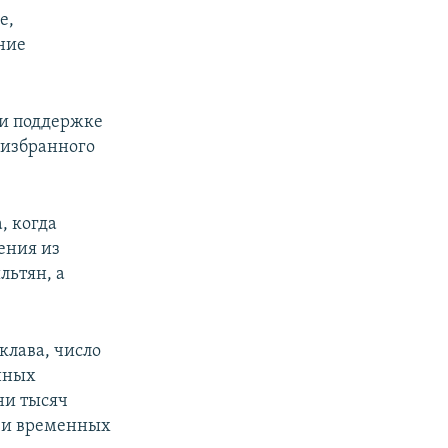
е,
ние
ри поддержке
 избранного
, когда
ения из
льтян, а
клава, число
енных
ни тысяч
х и временных