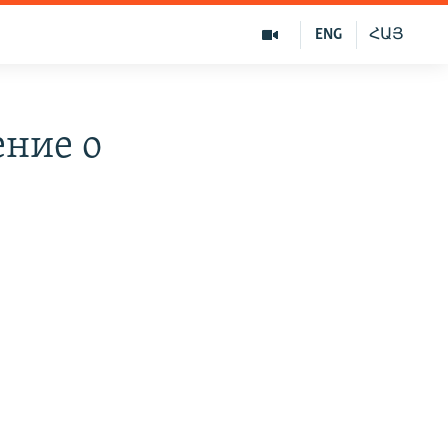
ENG
ՀԱՅ
ение о