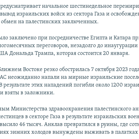
редусматривает начальное шестинедельное перемири
вывод израильских войск из сектора Газа и освобожде
 обмен на палестинских заключенных.
ло заключено при посредничестве Египта и Катара п
огомесячных переговоров, незадолго до инаугурации
ША Дональда Трампа, которая состоится 20 января.
лижнем Востоке резко обострилась 7 октября 2023 года
АС неожиданно напали на мирные израильские посел
 В результате этих нападений погибли около 1200 израи
ли взяты в заложники.
ным Министерства здравоохранения палестинского ан
естинцев в секторе Газа в результате израильских во
высило 46 тысяч. Анклав превратился в руины, где сот
виях зимних холодов вынуждены выживать в палатка