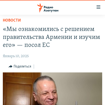
Ссылки
доступа
Перейти
НОВОСТИ
к
ГЛАВНАЯ
«Мы ознакомились с решением
основному
НОВОСТИ
содержанию
правительства Армении и изучим
ПОЛИТИКА
Перейти
его» — посол ЕС
к
ОБЩЕСТВО
основной
Январь 10, 2025
ЭКОНОМИКА
навигации
Перейти
Поделиться
РЕГИОН
к
НАГОРНЫЙ КАРАБАХ
поиску
КУЛЬТУРА
СПОРТ
АРХИВ