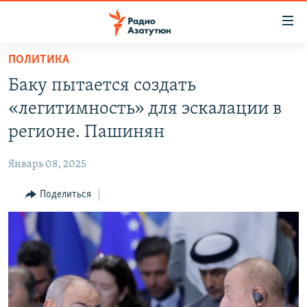
Ссылки
доступа
Перейти
ПОЛИТИКА
к
ГЛАВНАЯ
Баку пытается создать
основному
НОВОСТИ
содержанию
«легитимность» для эскалации в
ПОЛИТИКА
Перейти
регионе. Пашинян
к
ОБЩЕСТВО
основной
Январь 08, 2025
ЭКОНОМИКА
навигации
Перейти
Поделиться
РЕГИОН
к
НАГОРНЫЙ КАРАБАХ
поиску
КУЛЬТУРА
СПОРТ
АРХИВ