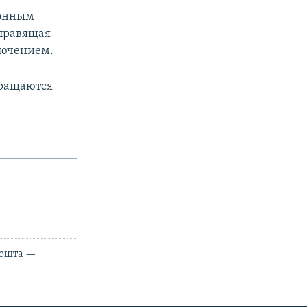
конным
 правящая
лючением.
кращаются
Кошта —