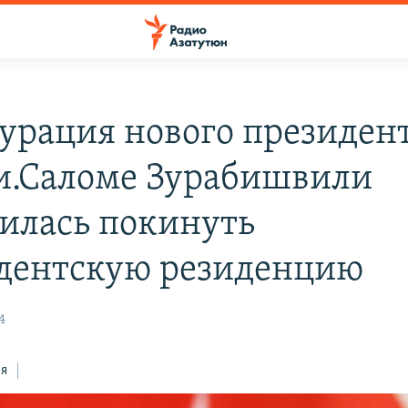
урация нового президен
и.Саломе Зурабишвили
силась покинуть
дентскую резиденцию
4
ся