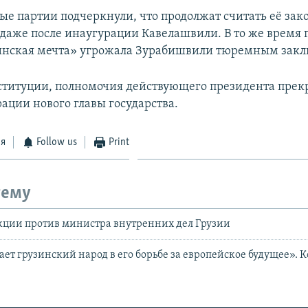
е партии подчеркнули, что продолжат считать её за
даже после инаугурации Кавелашвили. В то же время
инская мечта» угрожала Зурабишвили тюремным зак
ституции, полномочия действующего президента пре
ации нового главы государства.
ся
Follow us
Print
тему
кции против министра внутренних дел Грузии
ет грузинский народ в его борьбе за европейское будущее». 