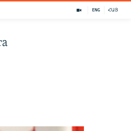
ENG
ՀԱՅ
та