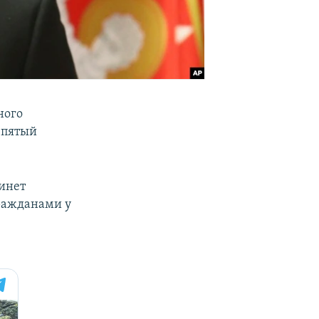
ного
 пятый
кинет
ражданами у