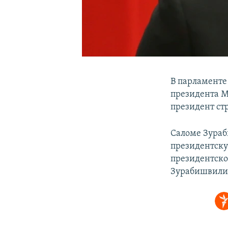
В парламенте
президента М
президент ст
Саломе Зураб
президентску
президентско
Зурабишвили н