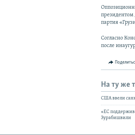
Оппозиционны
президентом 
партия «Груз
Согласно Кон
после инаугур
Поделить
На ту же 
США ввели сан
«ЕС поддержива
Зурабишвили