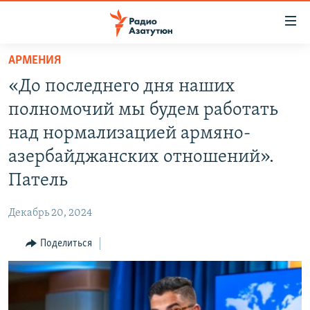
Ссылки
доступа
Перейти
АРМЕНИЯ
к
ГЛАВНАЯ
«До последнего дня наших
основному
НОВОСТИ
содержанию
полномочий мы будем работать
ПОЛИТИКА
Перейти
над нормализацией армяно-
к
ОБЩЕСТВО
азербайджанских отношений».
основной
ЭКОНОМИКА
навигации
Патель
Перейти
РЕГИОН
к
Декабрь 20, 2024
НАГОРНЫЙ КАРАБАХ
поиску
Поделиться
КУЛЬТУРА
СПОРТ
АРХИВ