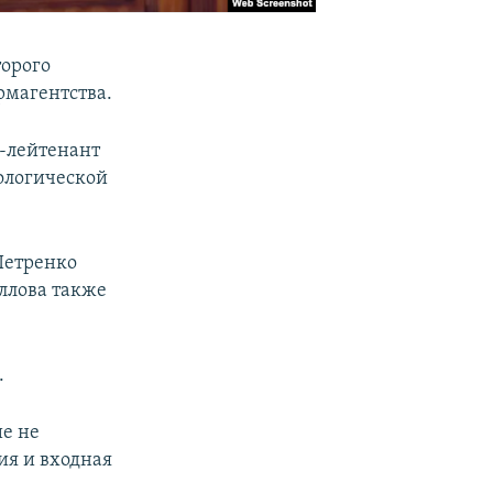
торого
рмагентства.
л-лейтенант
ологической
Петренко
ллова также
.
ие не
ия и входная