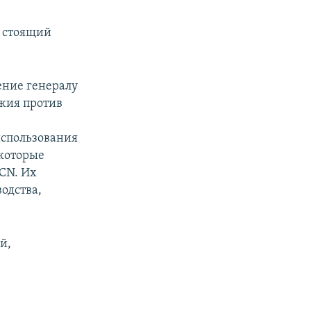
, стоящий
ение генералу
жия против
использования
 которые
CN. Их
одства,
й,