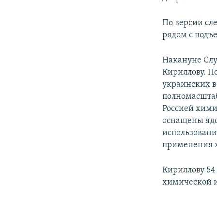
По версии сл
рядом с подъ
Накануне Слу
Кириллову. П
украинских в
полномасштаб
Россией химич
оснащены ядо
использовани
применения х
Кириллову 54
химической и