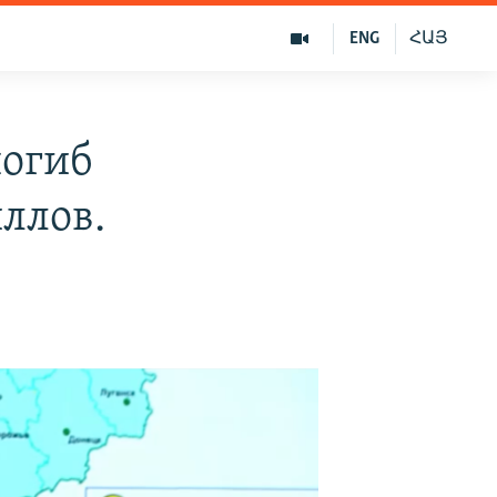
ENG
ՀԱՅ
погиб
ллов.