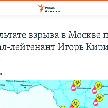
ультате взрыва в Москве 
ал-лейтенант Игорь Кири
4
ся