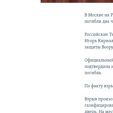
В Москве на Р
погибли два 
Российские T
Игорь Кирилл
защиты Воору
Официальный 
подтвердила 
погибла.
По факту взр
Взрыв произо
газифицирова
дверь. На мес