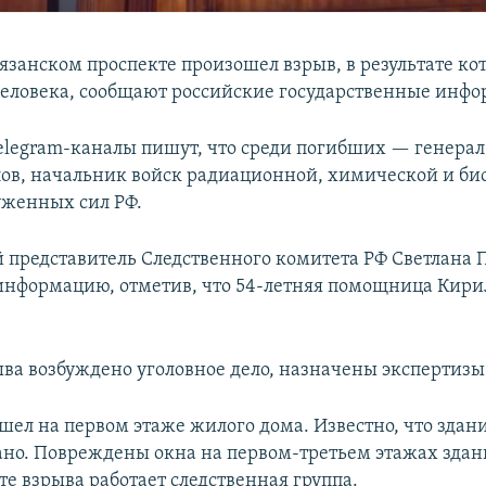
язанском проспекте произошел взрыв, в результате ко
человека, сообщают российские государственные инфо
elegram-каналы пишут, что среди погибших — генера
ов, начальник войск радиационной, химической и би
женных сил РФ.
представитель Следственного комитета РФ Светлана 
информацию, отметив, что 54-летняя помощница Кири
ыва возбуждено уголовное дело, назначены экспертизы
шел на первом этаже жилого дома. Известно, что здан
но. Повреждены окна на первом-третьем этажах здан
те взрыва работает следственная группа.