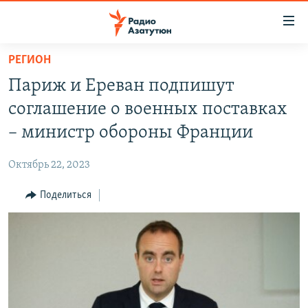
Ссылки
доступа
Перейти
РЕГИОН
к
ГЛАВНАЯ
Париж и Ереван подпишут
основному
НОВОСТИ
содержанию
соглашение о военных поставках
ПОЛИТИКА
Перейти
– министр обороны Франции
к
ОБЩЕСТВО
основной
Октябрь 22, 2023
ЭКОНОМИКА
навигации
Перейти
Поделиться
РЕГИОН
к
НАГОРНЫЙ КАРАБАХ
поиску
КУЛЬТУРА
СПОРТ
АРХИВ