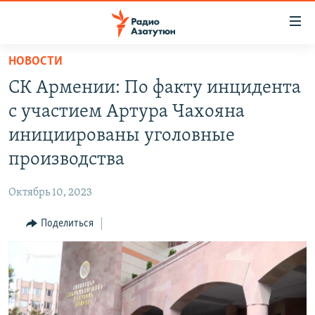
Ссылки
доступа
Перейти
НОВОСТИ
к
ГЛАВНАЯ
СК Армении: По факту инцидента
основному
НОВОСТИ
содержанию
с участием Артура Чахояна
ПОЛИТИКА
Перейти
инициированы уголовные
к
ОБЩЕСТВО
производства
основной
ЭКОНОМИКА
навигации
Октябрь 10, 2023
Перейти
РЕГИОН
к
Поделиться
НАГОРНЫЙ КАРАБАХ
поиску
КУЛЬТУРА
СПОРТ
АРХИВ