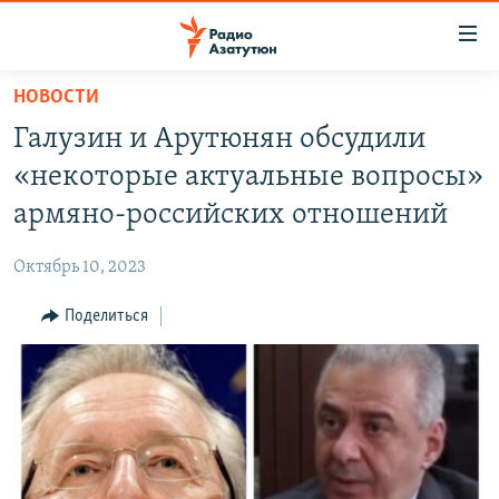
Ссылки
доступа
Перейти
НОВОСТИ
к
ГЛАВНАЯ
Галузин и Арутюнян обсудили
основному
НОВОСТИ
содержанию
«некоторые актуальные вопросы»
ПОЛИТИКА
Перейти
армяно-российских отношений
к
ОБЩЕСТВО
основной
Октябрь 10, 2023
ЭКОНОМИКА
навигации
Перейти
Поделиться
РЕГИОН
к
НАГОРНЫЙ КАРАБАХ
поиску
КУЛЬТУРА
СПОРТ
АРХИВ