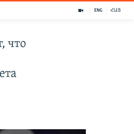
ENG
ՀԱՅ
, что
ета