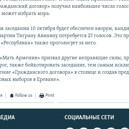
ажданский договор» получил наибольшее число голосов
е может избрать мэра.
м заседании 10 октября будет обеспечен кворум, канд
артии Тиграну Авиняну потребуется 27 голосов. Это п
«Республика» также проголосует за него.
 «Мать Армения» призвал другие неправящие силы, п
рог, также бойкотировать заседание, тем самым искл
ение «Гражданского договора» в столице и создав пре
овых выборов в Ереване».
ся
Follow us
Print
МЕДИА
СОЦИАЛЬНЫЕ СЕТИ