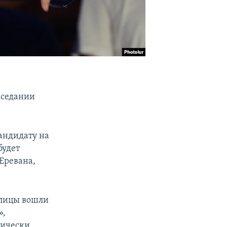
заседании
кандидату на
будет
Еревана,
олицы вошли
»,
тически