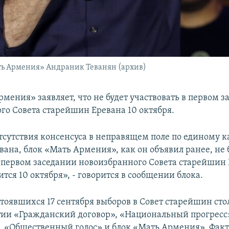
ть Армения» Андраник Теванян (архив)
мения» заявляет, что не будет участвовать в первом 
го Совета старейшин Еревана 10 октября.
отсутствия консенсуса в неправящем поле по единому 
вана, блок «Мать Армения», как он объявил ранее, не 
в первом заседании новоизбранного Совета старейшин 
ится 10 октября», - говорится в сообщении блока.
стоявшихся 17 сентября выборов в Совет старейшин ст
ртии «Гражданский договор», «Национальный прогресс
, «Общественный голос» и блок «Мать Армения». Фак