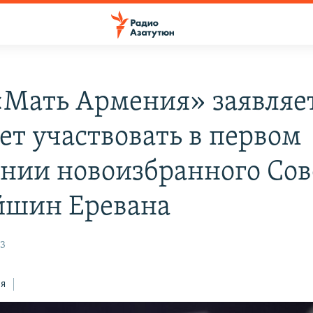
«Мать Армения» заявляет
ет участвовать в первом
ании новоизбранного Сов
йшин Еревана
23
ся