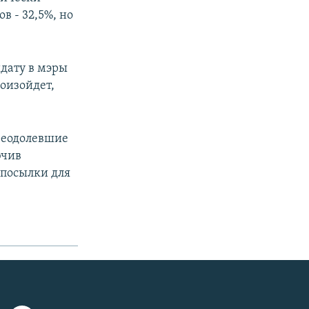
 - 32,5%, но
идату в мэры
роизойдет,
реодолевшие
ючив
дпосылки для