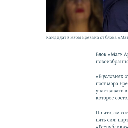
Кандидат в мэры Еревана от блока «Ма
Блок «Мать Ар
новоизбранно
«В условиях 
пост мэра Ере
участвовать 
которое состо
По итогам со
пять сил: па
«Республика»