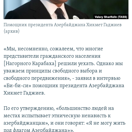
Հայերեն
English
Помощник президента Азербайджана Хикмет Гаджиев
Русский
(архив)
Все сайты Радио Азатутюн
«Мы, несомненно, сожалеем, что многие
представители гражданского населения
[Нагорного Карабаха] решили уехать. Однако мы
уважаем принципы свободного выбора и
свободного передвижения», - заявил в интервью
«Би-би-си» помощник президента Азербайджана
Хикмет Гаджиев.
По его утверждению, «большинство людей на
местах испытывает этническую ненависть к
азербайджанцам», и они говорят: «Я не могу жить
под флагом Азербайджана»».