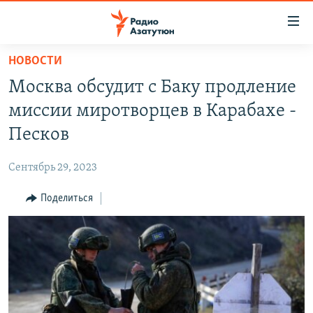
Ссылки
доступа
Перейти
НОВОСТИ
к
ГЛАВНАЯ
Москва обсудит с Баку продление
основному
НОВОСТИ
содержанию
миссии миротворцев в Карабахе -
ПОЛИТИКА
Перейти
Песков
к
ОБЩЕСТВО
основной
Сентябрь 29, 2023
ЭКОНОМИКА
навигации
Перейти
Поделиться
РЕГИОН
к
НАГОРНЫЙ КАРАБАХ
поиску
КУЛЬТУРА
СПОРТ
АРХИВ