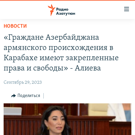
Ссылки
доступа
Перейти
НОВОСТИ
к
ГЛАВНАЯ
«Граждане Азербайджана
основному
НОВОСТИ
содержанию
армянского происхождения в
ПОЛИТИКА
Перейти
Карабахе имеют закрепленные
к
ОБЩЕСТВО
права и свободы» - Алиева
основной
ЭКОНОМИКА
навигации
Сентябрь 29, 2023
Перейти
РЕГИОН
к
Поделиться
НАГОРНЫЙ КАРАБАХ
поиску
КУЛЬТУРА
СПОРТ
АРХИВ