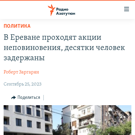
Ссылки
доступа
Перейти
ПОЛИТИКА
к
ГЛАВНАЯ
В Ереване проходят акции
основному
НОВОСТИ
содержанию
неповиновения, десятки человек
ПОЛИТИКА
Перейти
задержаны
к
ОБЩЕСТВО
основной
Роберт Заргарян
ЭКОНОМИКА
навигации
Перейти
Сентябрь 25, 2023
РЕГИОН
к
НАГОРНЫЙ КАРАБАХ
Поделиться
поиску
КУЛЬТУРА
СПОРТ
АРХИВ