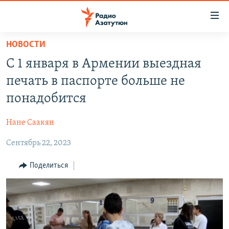
Ссылки
доступа
Перейти
НОВОСТИ
к
ГЛАВНАЯ
С 1 января в Армении выездная
основному
НОВОСТИ
содержанию
печать в паспорте больше не
ПОЛИТИКА
Перейти
понадобится
к
ОБЩЕСТВО
основной
Нане Саакян
ЭКОНОМИКА
навигации
Перейти
Сентябрь 22, 2023
РЕГИОН
к
НАГОРНЫЙ КАРАБАХ
Поделиться
поиску
КУЛЬТУРА
СПОРТ
АРХИВ