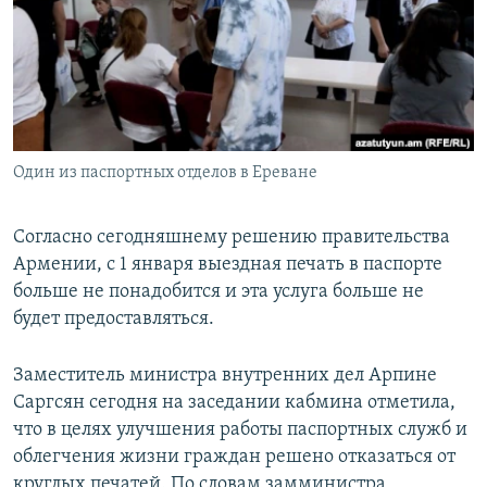
Հայերեն
English
Русский
Один из паспортных отделов в Ереване
Все сайты Радио Азатутюн
Согласно сегодняшнему решению правительства
Армении, с 1 января выездная печать в паспорте
больше не понадобится и эта услуга больше не
будет предоставляться.
Заместитель министра внутренних дел Арпине
Саргсян сегодня на заседании кабмина отметила,
что в целях улучшения работы паспортных служб и
облегчения жизни граждан решено отказаться от
круглых печатей. По словам замминистра,