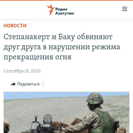
Ссылки
доступа
Перейти
НОВОСТИ
к
ГЛАВНАЯ
Степанакерт и Баку обвиняют
основному
НОВОСТИ
содержанию
друг друга в нарушении режима
ПОЛИТИКА
Перейти
прекращения огня
к
ОБЩЕСТВО
основной
Сентябрь 19, 2023
ЭКОНОМИКА
навигации
Перейти
Поделиться
РЕГИОН
к
НАГОРНЫЙ КАРАБАХ
поиску
КУЛЬТУРА
СПОРТ
АРХИВ