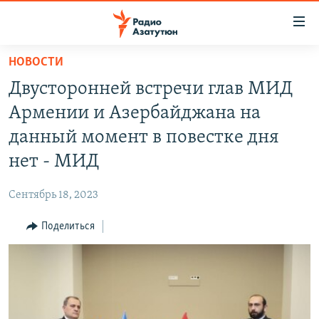
Ссылки
доступа
Перейти
НОВОСТИ
к
ГЛАВНАЯ
Двусторонней встречи глав МИД
основному
НОВОСТИ
содержанию
Армении и Азербайджана на
ПОЛИТИКА
Перейти
данный момент в повестке дня
к
ОБЩЕСТВО
нет - МИД
основной
ЭКОНОМИКА
навигации
Сентябрь 18, 2023
Перейти
РЕГИОН
к
Поделиться
НАГОРНЫЙ КАРАБАХ
поиску
КУЛЬТУРА
СПОРТ
АРХИВ