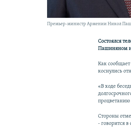
Премьер-министр Армении Никол Паши
Состоялся т
Пашиняном и
Как сообщает
коснулись от
«В ходе бесе
долгосрочного
процветанию 
Стороны отме
- говорится в