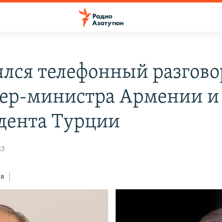
ялся телефонный разгово
ер-министра Армении и
дента Турции
23
ся