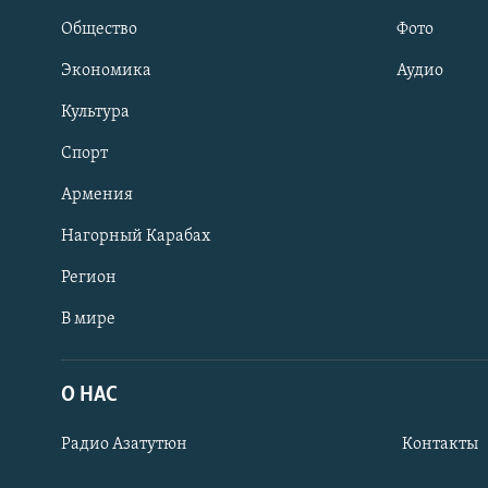
Общество
Фото
Экономика
Аудио
Культура
Спорт
Армения
Нагорный Карабах
Регион
В мире
Հայերեն
English
О НАС
Русский
Радио Азатутюн
Контакты
Все сайты Радио Азатутюн