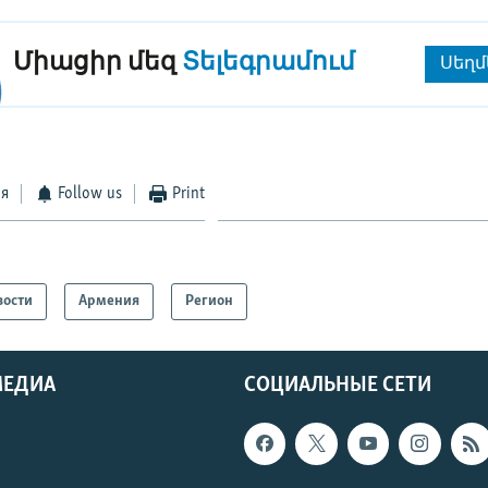
Միացիր մեզ
Տելեգրամում
Սեղմ
ся
Follow us
Print
вости
Армения
Регион
МЕДИА
СОЦИАЛЬНЫЕ СЕТИ