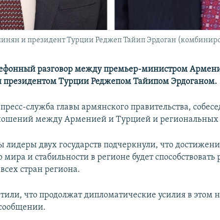
нян и президент Турции Реджеп Тайип Эрдоган (комбиниро
елефонный разговор между премьер-министром Армен
 президентом Турции Реджепом Тайипом Эрдоганом.
 пресс-служба главы армянского правительства, собес
ношений между Арменией и Турцией и региональных 
ды лидеры двух государств подчеркнули, что достижен
 мира и стабильности в регионе будет способствовать
всех стран региона.
тили, что продолжат дипломатические усилия в этом 
 сообщении.