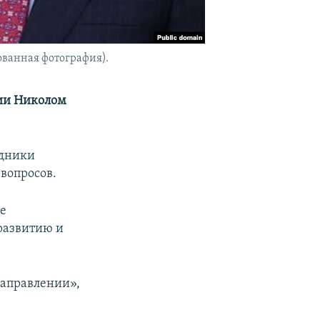
ванная фотография).
ии Николом
едники
вопросов.
ие
 развитию и
направлении»,