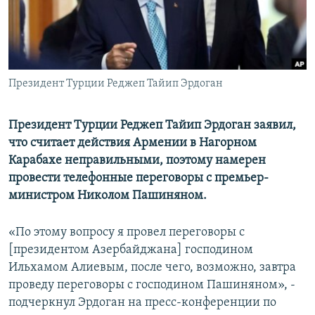
Հայերեն
English
Русский
Президент Турции Реджеп Тайип Эрдоган
Все сайты Радио Азатутюн
Президент Турции Реджеп Тайип Эрдоган заявил,
что считает действия Армении в Нагорном
Карабахе неправильными, поэтому намерен
провести телефонные переговоры с премьер-
министром Николом Пашиняном.
«По этому вопросу я провел переговоры с
[президентом Азербайджана] господином
Ильхамом Алиевым, после чего, возможно, завтра
проведу переговоры с господином Пашиняном», -
подчеркнул Эрдоган на пресс-конференции по