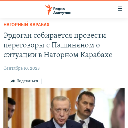
Ссылки
доступа
Перейти
НАГОРНЫЙ КАРАБАХ
к
ГЛАВНАЯ
Эрдоган собирается провести
основному
НОВОСТИ
содержанию
переговоры с Пашиняном о
ПОЛИТИКА
Перейти
ситуации в Нагорном Карабахе
к
ОБЩЕСТВО
основной
Сентябрь 10, 2023
ЭКОНОМИКА
навигации
Перейти
Поделиться
РЕГИОН
к
НАГОРНЫЙ КАРАБАХ
поиску
КУЛЬТУРА
СПОРТ
АРХИВ