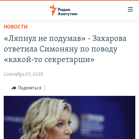
Ссылки
доступа
Перейти
НОВОСТИ
к
ГЛАВНАЯ
«Ляпнул не подумав» - Захарова
основному
НОВОСТИ
содержанию
ответила Симоняну по поводу
ПОЛИТИКА
Перейти
«какой-то секретарши»
к
ОБЩЕСТВО
основной
Сентябрь 07, 2023
ЭКОНОМИКА
навигации
Перейти
Поделиться
РЕГИОН
к
НАГОРНЫЙ КАРАБАХ
поиску
КУЛЬТУРА
СПОРТ
АРХИВ