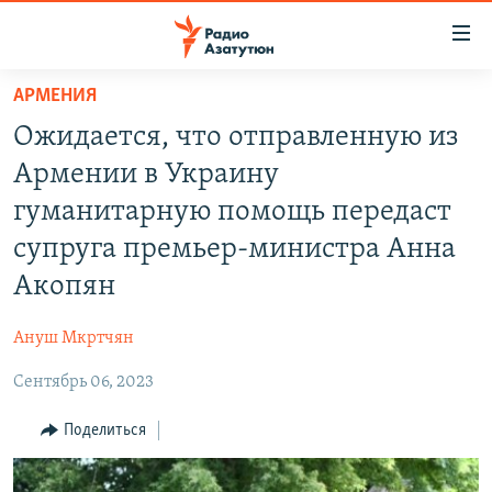
Ссылки
доступа
Перейти
АРМЕНИЯ
к
ГЛАВНАЯ
Ожидается, что отправленную из
основному
НОВОСТИ
содержанию
Армении в Украину
ПОЛИТИКА
Перейти
гуманитарную помощь передаст
к
ОБЩЕСТВО
супруга премьер-министра Анна
основной
ЭКОНОМИКА
навигации
Акопян
Перейти
РЕГИОН
к
Ануш Мкртчян
НАГОРНЫЙ КАРАБАХ
поиску
Сентябрь 06, 2023
КУЛЬТУРА
Поделиться
СПОРТ
АРХИВ