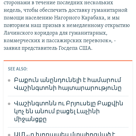
сторонами в течение последних нескольких
недель, чтобы обеспечить доставку гуманитарной
помощи населению Нагорного Карабаха, и мы
повторяем наш призыв к немедленному открытию
Лачинского коридора для гуманитарных,
коммерческих и пассажирских перевозок», -
заявил представитель Госдепа США.
SEE ALSO:
Բաքուն անընդունելի է համարում
Վաշինգտոնի հայտարարությունը
Վաշինգտոնն ու Բրյուսելը Բաքվին
կոչ են անում բացել Լաչինի
միջանցքը
ԱՄՆ-ը խորապես մտահոգված է