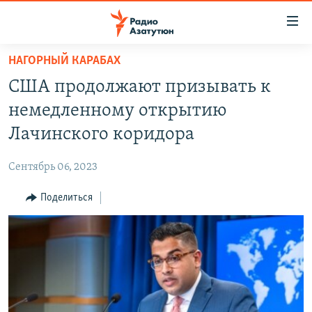
Ссылки
доступа
Перейти
НАГОРНЫЙ КАРАБАХ
к
ГЛАВНАЯ
США продолжают призывать к
основному
НОВОСТИ
содержанию
немедленному открытию
ПОЛИТИКА
Перейти
Лачинского коридора
к
ОБЩЕСТВО
основной
Сентябрь 06, 2023
ЭКОНОМИКА
навигации
Перейти
Поделиться
РЕГИОН
к
НАГОРНЫЙ КАРАБАХ
поиску
КУЛЬТУРА
СПОРТ
АРХИВ