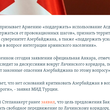
призывает Армению «поддержать» использование Аг
держаться от провокационных шагов», признать терр
и суверенитет Азербайджана, а также «поддержать уси
 в вопросе интеграции армянского населения».
ненном сегодня заявлении официальная Анкара, отмеча
следит за дискуссиями вокруг Лачинского коридора, п
т законные опасения Азербайджана по этому вопросу»
ает, что нет оснований критиковать Азербайджан в во
роги», - заявил МИД Турции.
 Степанакерт ранее
заявил
, что цель предложения Бак
ать свободное передвижение по Лачинскому коридору, 