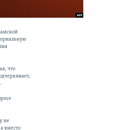
дамской
иториальную
лия
я, что
одчеркивает,
.
просе
у не
а вместо