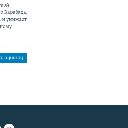
ткой
о Карабаха,
а и унижает
дному
ել այստեղ