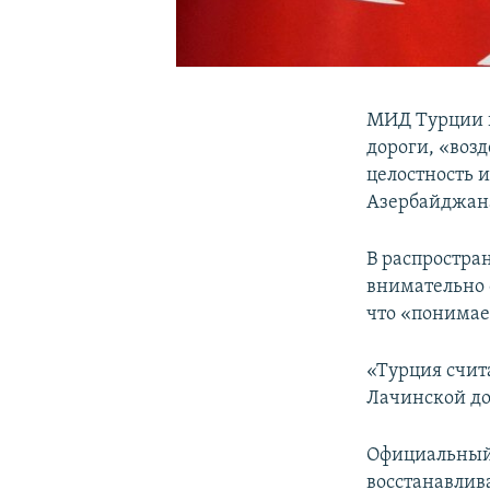
МИД Турции 
дороги, «воз
целостность 
Азербайджана
В распростра
внимательно 
что «понимае
«Турция счит
Лачинской до
Официальный
восстанавлив