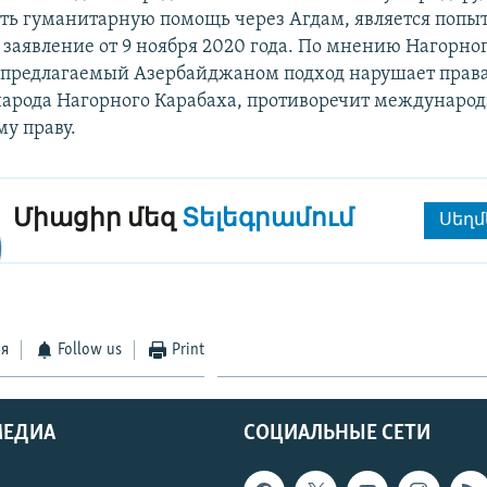
ать гуманитарную помощь через Агдам, является попы
 заявление от 9 ноября 2020 года. По мнению Нагорног
 предлагаемый Азербайджаном подход нарушает прав
народа Нагорного Карабаха, противоречит междунаро
у праву.
Միացիր մեզ
Տելեգրամում
Սեղմ
ся
Follow us
Print
МЕДИА
СОЦИАЛЬНЫЕ СЕТИ