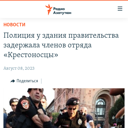
Ссылки
доступа
Перейти
НОВОСТИ
к
ГЛАВНАЯ
Полиция у здания правительства
основному
НОВОСТИ
содержанию
задержала членов отряда
ПОЛИТИКА
Перейти
«Крестоносцы»
к
ОБЩЕСТВО
основной
Август 08, 2023
ЭКОНОМИКА
навигации
Перейти
Поделиться
РЕГИОН
к
НАГОРНЫЙ КАРАБАХ
поиску
КУЛЬТУРА
СПОРТ
АРХИВ