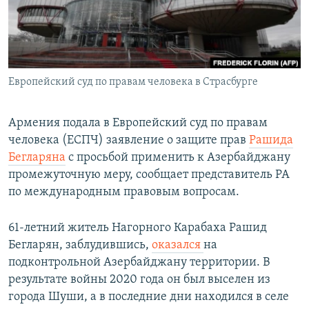
Հայերեն
English
Русский
Европейский суд по правам человека в Страсбурге
Все сайты Радио Азатутюн
Армения подала в Европейский суд по правам
человека (ЕСПЧ) заявление о защите прав
Рашида
Бегларяна
с просьбой применить к Азербайджану
промежуточную меру, сообщает представитель РА
по международным правовым вопросам.
61-летний житель Нагорного Карабаха Рашид
Бегларян, заблудившись,
оказался
на
подконтрольной Азербайджану территории. В
результате войны 2020 года он был выселен из
города Шуши, а в последние дни находился в селе