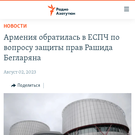
Ссылки
доступа
Перейти
НОВОСТИ
к
ГЛАВНАЯ
Армения обратилась в ЕСПЧ по
основному
НОВОСТИ
содержанию
вопросу защиты прав Рашида
ПОЛИТИКА
Перейти
Бегларяна
к
ОБЩЕСТВО
основной
Август 02, 2023
ЭКОНОМИКА
навигации
Перейти
Поделиться
РЕГИОН
к
НАГОРНЫЙ КАРАБАХ
поиску
КУЛЬТУРА
СПОРТ
АРХИВ