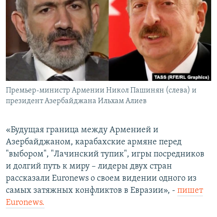
Հայերեն
English
Русский
Все сайты Радио Азатутюн
Премьер-министр Армении Никол Пашинян (слева) и
президент Азербайджана Ильхам Алиев
«Будущая граница между Арменией и
Азербайджаном, карабахские армяне перед
"выбором", "Лачинский тупик", игры посредников
и долгий путь к миру – лидеры двух стран
рассказали Euronews о своем видении одного из
самых затяжных конфликтов в Евразии», -
пишет
Euronews.