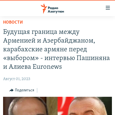
Ссылки
доступа
Перейти
НОВОСТИ
к
ГЛАВНАЯ
Будущая граница между
основному
НОВОСТИ
содержанию
Арменией и Азербайджаном,
ПОЛИТИКА
Перейти
карабахские армяне перед
к
ОБЩЕСТВО
«выбором» - интервью Пашиняна
основной
ЭКОНОМИКА
навигации
и Алиева Euronews
Перейти
РЕГИОН
к
Август 01, 2023
НАГОРНЫЙ КАРАБАХ
поиску
Поделиться
КУЛЬТУРА
СПОРТ
АРХИВ