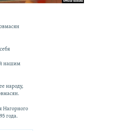
Товмасян
себя
ой нашим
ее народу,
овмасян.
я Нагорного
95 года.