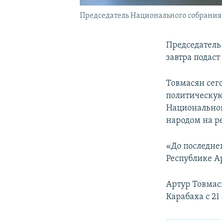
Председатель Национального собрания
Председатель
завтра подаст
Товмасян сег
политическую 
Национальног
народом на ре
«До последнег
Республике А
Артур Товмас
Карабаха с 21