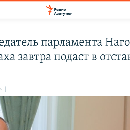
едатель парламента Наг
ха завтра подаст в отста
ся