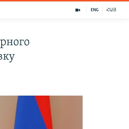
ENG
ՀԱՅ
орного
вку