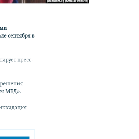
ыми
ле сентября в
тирует пресс-
 решения –
бы МВД».
 ликвидация