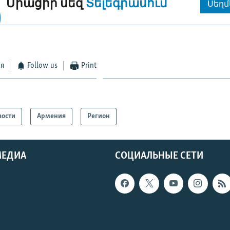
Միացիր մեզ
Տելեգրամում
Սեղմ
ся
Follow us
Print
вости
Армения
Регион
МЕДИА
СОЦИАЛЬНЫЕ СЕТИ