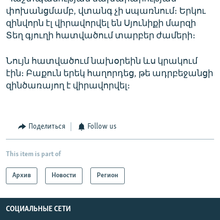
փոխանցմամբ, վտանգ չի սպառնում։ Երկու
զինվորն էլ վիրավորվել են Սյունիքի մարզի
Տեղ գյուղի հատվածում տարբեր ժամերի։
Նույն հատվածում նախօրեին ևս կրակում
էին։ Բաքուն երեկ հաղորդեց, թե ադրբեջանցի
զինծառայող է վիրավորվել։
Поделиться
Follow us
This item is part of
Архив
Новости
Регион
СОЦИАЛЬНЫЕ СЕТИ