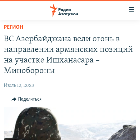
Ссылки
доступа
Перейти
РЕГИОН
к
ГЛАВНАЯ
ВС Азербайджана вели огонь в
основному
НОВОСТИ
содержанию
направлении армянских позиций
ПОЛИТИКА
Перейти
на участке Ишханасара –
к
ОБЩЕСТВО
Минобороны
основной
ЭКОНОМИКА
навигации
Июль 12, 2023
Перейти
РЕГИОН
к
Поделиться
НАГОРНЫЙ КАРАБАХ
поиску
КУЛЬТУРА
СПОРТ
АРХИВ