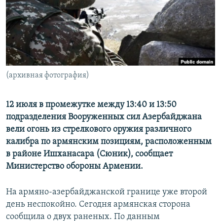
Հայերեն
English
Русский
(архивная фотография)
Все сайты Радио Азатутюн
12 июля в промежутке между 13:40 и 13:50
подразделения Вооруженных сил Азербайджана
вели огонь из стрелкового оружия различного
калибра по армянским позициям, расположенным
в районе Ишханасара (Сюник), сообщает
Министерство обороны Армении.
На армяно-азербайджанской границе уже второй
день неспокойно. Сегодня армянская сторона
сообщила о двух раненых. По данным