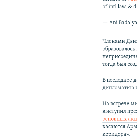
of intl law, & d
— Ani Badaly
Членами Движ
образовалось
неприсоедине
тогда был со
В последнее 
дипломатию и
На встрече м
выступил пре
основных акц
касаются Арм
коридора».