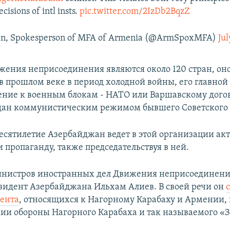
ecisions of intl insts.
pic.twitter.com/2IzDb2BqzZ
an, Spokesperson of MFA of Armenia (@ArmSpoxMFA)
Jul
ения неприсоединения являются около 120 стран, он
 в прошлом веке в период холодной войны, его главной
ние к военным блокам - НАТО или Варшавскому догов
здан коммунистическим режимом бывшего Советского
десятилетие Азербайджан ведет в этой организации а
 пропаганду, также председательствуя в ней.
инистров иностранных дел Движения неприсоединени
зидент Азербайджана Ильхам Алиев. В своей речи он
ента
, относящихся к Нагорному Карабаху и Армении,
ии обороны Нагорного Карабаха и так называемого «З