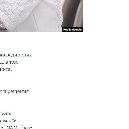
присоединения
ы, в том
икта,
к и решения
 &its
auses &
s of NAM, those