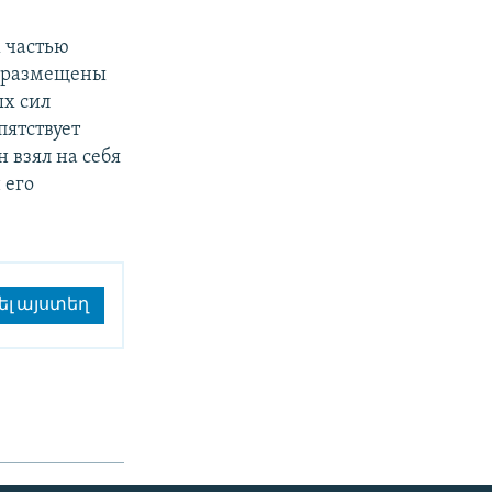
х частью
о размещены
ых сил
пятствует
 взял на себя
 его
ել այստեղ