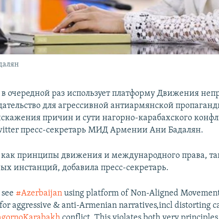
далян
в очередной раз использует платформу Движения не
едательство для агрессивной антиармянской пропаганд
искажения причин и сути нагорно-карабахского конфл
witter пресс-секретарь МИД Армении Ани Бадалян.
 как принципы движения и международного права, та
х инстанций, добавила пресс-секретарь.
 see
#Azerbaijan
using platform of Non-Aligned Movement
or aggressive & anti-Armenian narratives,incl distorting c
gornoKarabakh
conflict. This violates both very principle