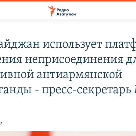
айджан использует плат
ния неприсоединения д
сивной антиармянской
ганды - пресс-секретар
ся