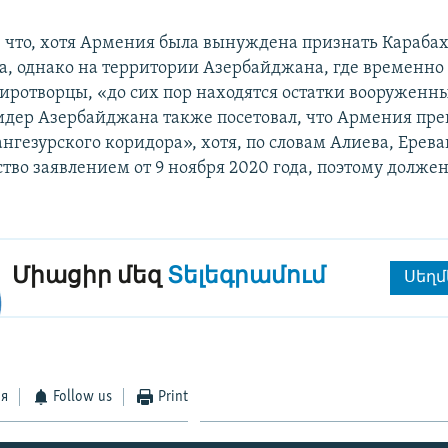
, что, хотя Армения была вынуждена признать Караба
, однако на территории Азербайджана, где временн
иротворцы, «до сих пор находятся остатки вооруженн
дер Азербайджана также посетовал, что Армения пре
гезурского коридора», хотя, по словам Алиева, Ереван
ство заявлением от 9 ноября 2020 года, поэтому должен
Միացիր մեզ
Տելեգրամում
Սեղմ
ся
Follow us
Print