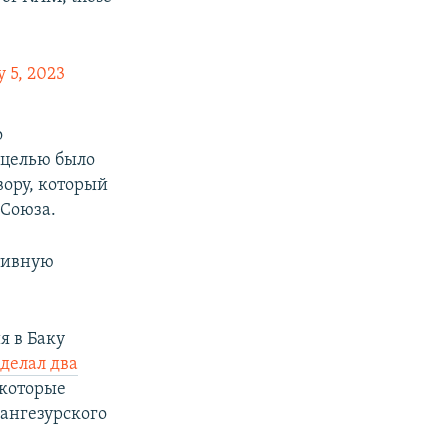
y 5, 2023
о
 целью было
ору, который
 Союза.
ктивную
я в Баку
сделал два
 которые
ангезурского