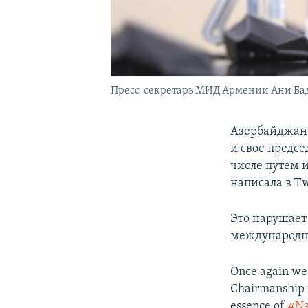
Пресс-секретарь МИД Армении Ани Ба
Азербайджан 
и свое предс
числе путем 
написала в T
Это нарушает
международны
Once again we
Chairmanship f
essence of
#Na