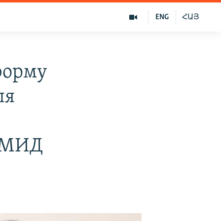
ENG
ՀԱՅ
форму
ля
ь МИД