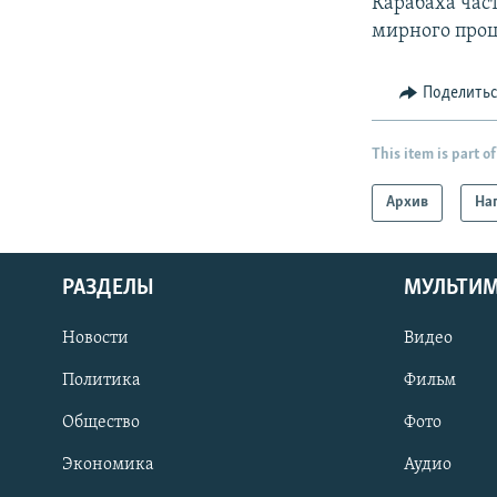
Карабаха час
мирного проц
Поделить
This item is part of
Архив
На
РАЗДЕЛЫ
МУЛЬТИ
Новости
Видео
Политика
Фильм
Общество
Фото
Экономика
Аудио