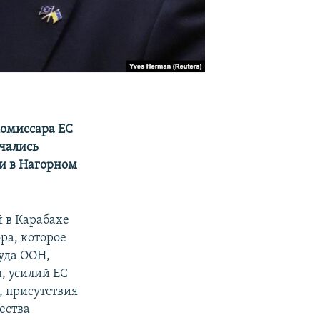
комиссара ЕС
чались
и в Нагорном
й в Карабахе
ра, которое
уда ООН,
, усилий ЕС
 присутствия
ества