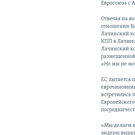
Евросоюза с 
Отвечая на в
отношении Ба
Лачинский кор
КПП в Лачинс
Лачинский ко
размещенной 
«Но мы не мож
ЕС пытается 
еврочиновник
встретились 
Европейского
посредничест
«Мы делаем в
лидеры выраз