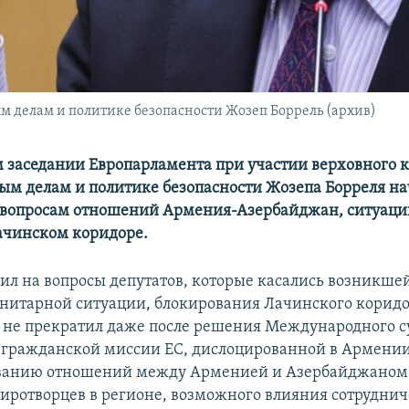
 делам и политике безопасности Жозеп Боррель (архив)
 заседании Европарламента при участии верховного 
ым делам и политике безопасности Жозепа Борреля на
 вопросам отношений Армения-Азербайджан, ситуаци
ачинском коридоре.
тил на вопросы депутатов, которые касались возникше
нитарной ситуации, блокирования Лачинского коридо
не прекратил даже после решения Международного с
 гражданской миссии ЕС, дислоцированной в Армении
ованию отношений между Арменией и Азербайджаном,
иротворцев в регионе, возможного влияния сотруднич