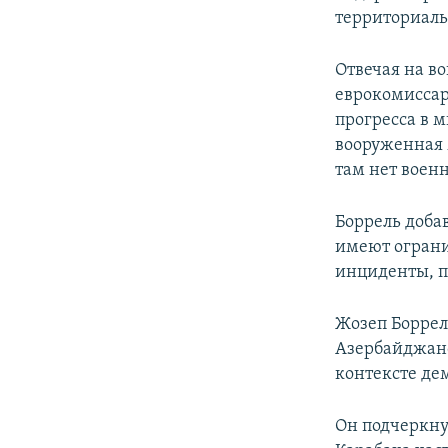
территориальн
Отвечая на в
еврокомиссар
прогресса в 
вооруженная 
там нет военн
Боррель добав
имеют ограни
инциденты, п
Жозеп Боррел
Азербайджано
контексте де
Он подчеркну