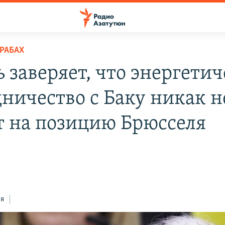
РАБАХ
 заверяет, что энергетич
дничество с Баку никак н
т на позицию Брюсселя
н
ся