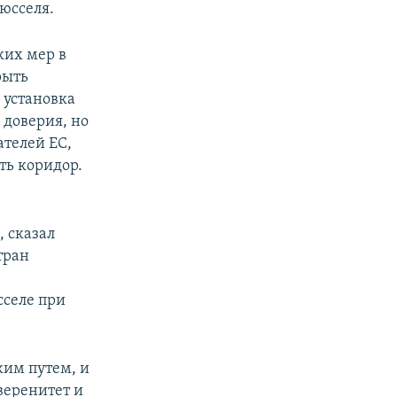
юсселя.
ких мер в
рыть
 установка
 доверия, но
телей ЕС,
ть коридор.
, сказал
тран
сселе при
им путем, и
веренитет и