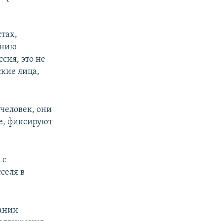
стах,
ению
сия, это не
кие лица,
 человек, они
е, фиксируют
 с
селя в
нании