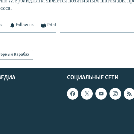
тью Азербайджана является позитивным шагом для п
есса.
ся
Follow us
Print
горный Карабах
МЕДИА
СОЦИАЛЬНЫЕ СЕТИ