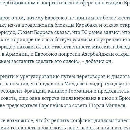
Азербайджаном в энергетической сфере на позицию Бр
опрос о том, почему Евросоюз не принимает более жест
ку из-за продолжения блокады Карабаха и отказа отк
идор, Жозеп Боррель сказал, что ЕС ранее заявил, что
ком коридоре не способствует усилиям по укреплению
ридор находится вне ответственности миссии наблюда
в Армении, и Евросоюз попросил Азербайджан откры
ем заставить сделать это силой», - добавил он.
прийти к урегулированию путем переговоров и диалога
, напомнив, что недавно в Молдове с лидерами двух с
президент Франции, канцлер Германии и председатель
 совета, еще одна встреча запланирована в июле в Брю
ве председателя Европейского совета Шарля Мишеля.
се возможное, чтобы решить конфликт дипломатическ
или готовность продолжить переговоры и признать су