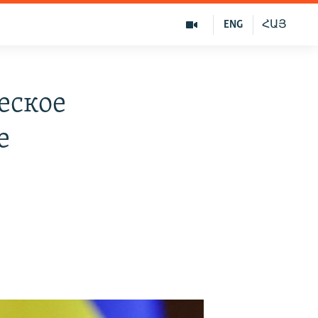
ENG
ՀԱՅ
еское
е