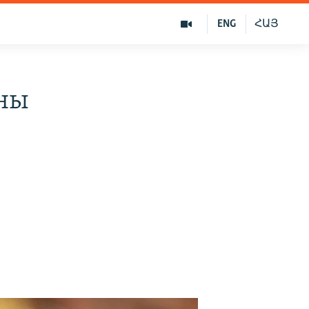
ENG
ՀԱՅ
ны