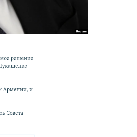
емое решение
 Лукашенко
и Армении, и
рь Совета