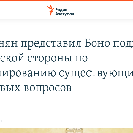
ян представил Боно по
ской стороны по
лированию существующ
вых вопросов
ся