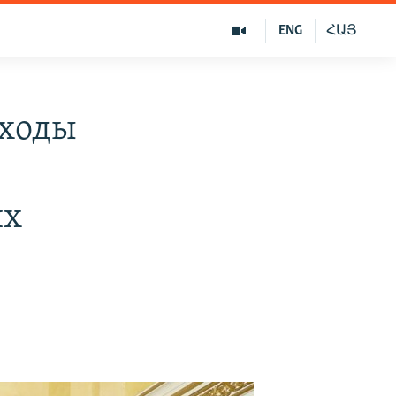
ENG
ՀԱՅ
дходы
их