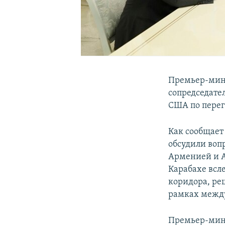
Премьер-мин
сопредседате
США по перег
Как сообщает
обсудили воп
Арменией и 
Карабахе всл
коридора, ре
рамках между
Премьер-мини