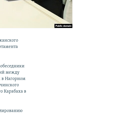
канского
ртамента
собеседники
ний между
 в Нагорном
ачинского
о Карабаха в
улированию