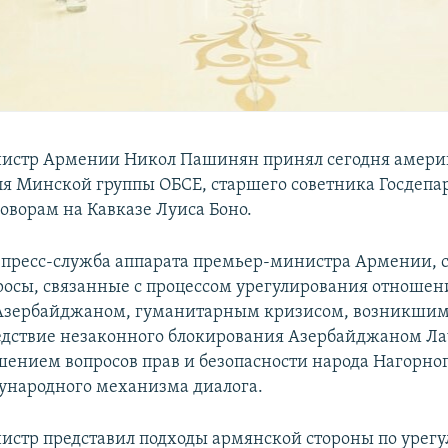
истр Армении Никол Пашинян принял сегодня амери
ля Минской группы ОБСЕ, старшего советника Госдепа
оворам на Кавказе Луиса Боно.
 пресс-служба аппарата премьер-министра Армении, 
росы, связанные с процессом урегулирования отноше
Азербайджаном, гуманитарным кризисом, возникшим
едствие незаконного блокирования Азербайджаном Л
шением вопросов прав и безопасности народа Нагорног
народного механизма диалога.
стр представил подходы армянской стороны по урег