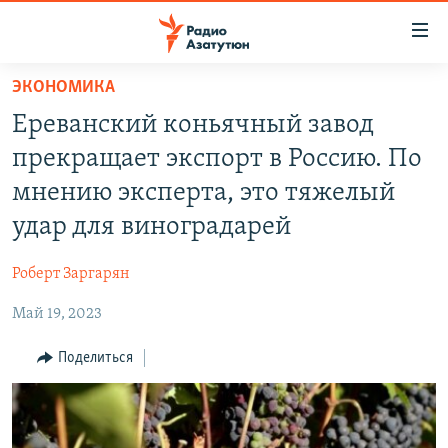
Ссылки
доступа
Перейти
ЭКОНОМИКА
к
ГЛАВНАЯ
Ереванский коньячный завод
основному
НОВОСТИ
содержанию
прекращает экспорт в Россию. По
ПОЛИТИКА
Перейти
мнению эксперта, это тяжелый
к
ОБЩЕСТВО
удар для виноградарей
основной
ЭКОНОМИКА
навигации
Роберт Заргарян
Перейти
РЕГИОН
к
Май 19, 2023
НАГОРНЫЙ КАРАБАХ
поиску
КУЛЬТУРА
Поделиться
СПОРТ
АРХИВ