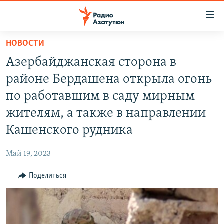
Ссылки
доступа
Перейти
НОВОСТИ
к
ГЛАВНАЯ
Азербайджанская сторона в
основному
НОВОСТИ
содержанию
районе Бердашена открыла огонь
ПОЛИТИКА
Перейти
по работавшим в саду мирным
к
ОБЩЕСТВО
жителям, а также в направлении
основной
ЭКОНОМИКА
навигации
Кашенского рудника
Перейти
РЕГИОН
к
Май 19, 2023
НАГОРНЫЙ КАРАБАХ
поиску
Поделиться
КУЛЬТУРА
СПОРТ
АРХИВ