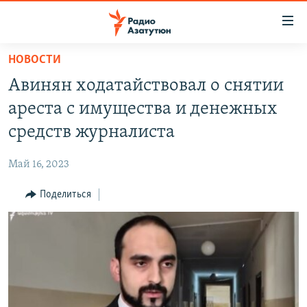
Ссылки
доступа
Перейти
НОВОСТИ
к
ГЛАВНАЯ
Авинян ходатайствовал о снятии
основному
НОВОСТИ
содержанию
ареста с имущества и денежных
ПОЛИТИКА
Перейти
средств журналиста
к
ОБЩЕСТВО
основной
Май 16, 2023
ЭКОНОМИКА
навигации
Перейти
Поделиться
РЕГИОН
к
НАГОРНЫЙ КАРАБАХ
поиску
КУЛЬТУРА
СПОРТ
АРХИВ