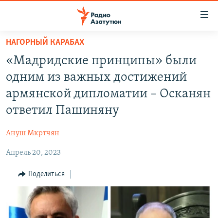
Ссылки
доступа
Перейти
НАГОРНЫЙ КАРАБАХ
к
ГЛАВНАЯ
«Мадридские принципы» были
основному
НОВОСТИ
содержанию
одним из важных достижений
ПОЛИТИКА
Перейти
армянской дипломатии – Осканян
к
ОБЩЕСТВО
ответил Пашиняну
основной
ЭКОНОМИКА
навигации
Ануш Мкртчян
Перейти
РЕГИОН
к
Апрель 20, 2023
НАГОРНЫЙ КАРАБАХ
поиску
КУЛЬТУРА
Поделиться
СПОРТ
АРХИВ