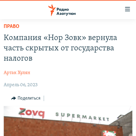
Ссылки
доступа
Перейти
ПРАВО
к
ГЛАВНАЯ
Компания «Нор Зовк» вернула
основному
НОВОСТИ
содержанию
часть скрытых от государства
ПОЛИТИКА
Перейти
налогов
к
ОБЩЕСТВО
основной
Артак Хулян
ЭКОНОМИКА
навигации
Перейти
Апрель 06, 2023
РЕГИОН
к
НАГОРНЫЙ КАРАБАХ
Поделиться
поиску
КУЛЬТУРА
СПОРТ
АРХИВ