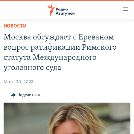
Ссылки
доступа
Перейти
НОВОСТИ
к
ГЛАВНАЯ
Москва обсуждает с Ереваном
основному
НОВОСТИ
содержанию
вопрос ратификации Римского
ПОЛИТИКА
Перейти
статута Международного
к
ОБЩЕСТВО
уголовного суда
основной
ЭКОНОМИКА
навигации
Март 30, 2023
Перейти
РЕГИОН
к
Поделиться
НАГОРНЫЙ КАРАБАХ
поиску
КУЛЬТУРА
СПОРТ
АРХИВ