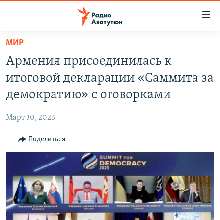
Ссылки
доступа
Перейти
МИР
к
ГЛАВНАЯ
Армения присоединилась к
основному
НОВОСТИ
содержанию
итоговой декларации «Саммита за
ПОЛИТИКА
Перейти
демократию» с оговорками
к
ОБЩЕСТВО
основной
Март 30, 2023
ЭКОНОМИКА
навигации
Перейти
Поделиться
РЕГИОН
к
НАГОРНЫЙ КАРАБАХ
поиску
КУЛЬТУРА
СПОРТ
АРХИВ