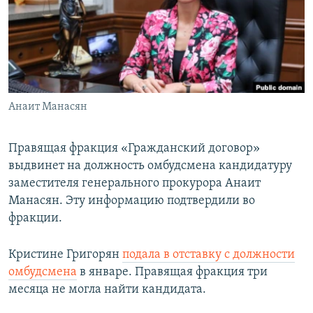
Հայերեն
English
Русский
Анаит Манасян
Все сайты Радио Азатутюн
Правящая фракция «Гражданский договор»
выдвинет на должность омбудсмена кандидатуру
заместителя генерального прокурора Анаит
Манасян. Эту информацию подтвердили во
фракции.
Кристине Григорян
подала в отставку с должности
омбудсмена
в январе. Правящая фракция три
месяца не могла найти кандидата.