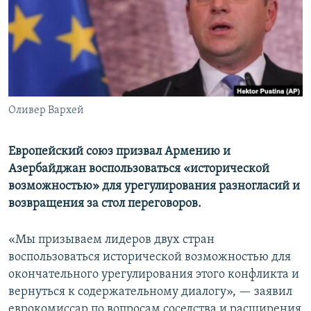
Հայերեն
English
Русский
Оливер Вархей
Все сайты Радио Азатутюн
Европейский союз призвал Армению и
Азербайджан воспользоваться «исторической
возможностью» для урегулирования разногласий и
возвращения за стол переговоров.
«Мы призываем лидеров двух стран
воспользоваться исторической возможностью для
окончательного урегулирования этого конфликта и
вернуться к содержательному диалогу», — заявил
еврокомиссар по вопросам соседства и расширения