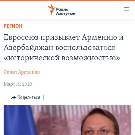
Ссылки
доступа
Перейти
РЕГИОН
к
ГЛАВНАЯ
Евросоюз призывает Армению и
основному
НОВОСТИ
содержанию
Азербайджан воспользоваться
ПОЛИТИКА
Перейти
«исторической возможностью»
к
ОБЩЕСТВО
основной
Лилит Арутюнян
ЭКОНОМИКА
навигации
Перейти
Март 16, 2023
РЕГИОН
к
НАГОРНЫЙ КАРАБАХ
Поделиться
поиску
КУЛЬТУРА
СПОРТ
АРХИВ