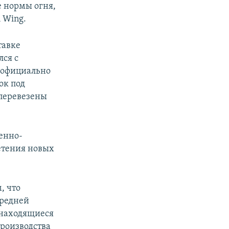
е нормы огня,
 Wing.
тавке
лся с
, официально
ок под
 перевезены
оенно-
етения новых
, что
средней
 находящиеся
роизводства