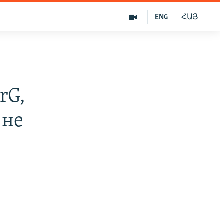
ENG
ՀԱՅ
,
rG,
 не