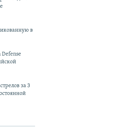
не
ликованную в
 Defense
ийской
трелов за 3
постоянной