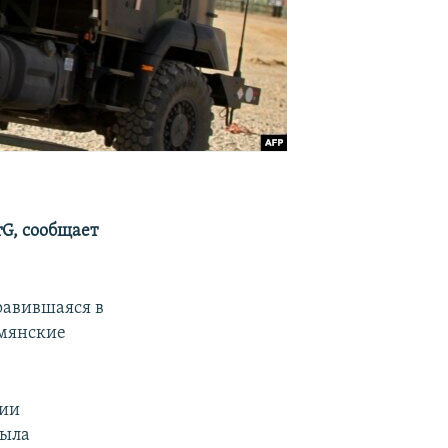
G, сообщает
равившаяся в
рмянские
вии
была