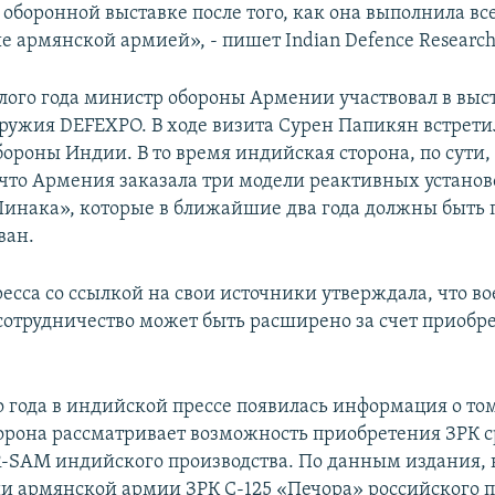
 оборонной выставке после того, как она выполнила вс
е армянской армией», - пишет Indian Defence Research
ого года министр обороны Армении участвовал в выс
ружия DEFEXPO. В ходе визита Сурен Папикян встрети
ороны Индии. В то время индийская сторона, по сути
 что Армения заказала три модели реактивных установ
инака», которые в ближайшие два года должны быть
ван.
есса со ссылкой на свои источники утверждала, что в
сотрудничество может быть расширено за счет приобр
о года в индийской прессе появилась информация о том
орона рассматривает возможность приобретения ЗРК 
-SAM индийского производства. По данным издания,
и армянской армии ЗРК С-125 «Печора» российского п