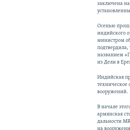
заключена на
установленны
Осенью прошл
индийского о
министром об
подтвердила,
названием «П
из Дели в Ере
Индийская пр
техническое 
вооружений.
В начале этог
армянская ст
дальности MR
на вооружени