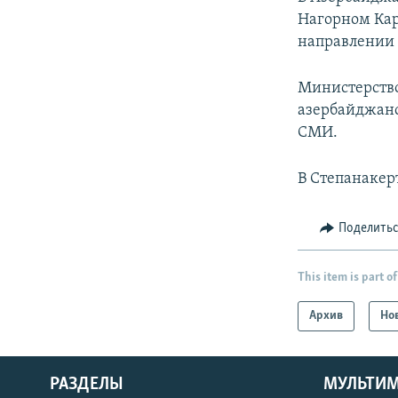
Нагорном Кар
направлении
Министерство
азербайджанс
СМИ.
В Степанакер
Поделить
This item is part of
Архив
Но
РАЗДЕЛЫ
МУЛЬТИ