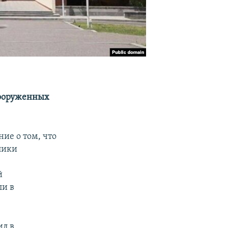
вооруженных
ие о том, что
лики
й
ли в
ил в