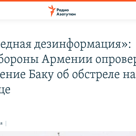
едная дезинформация»:
ороны Армении опрове
ение Баку об обстреле на
це
ся