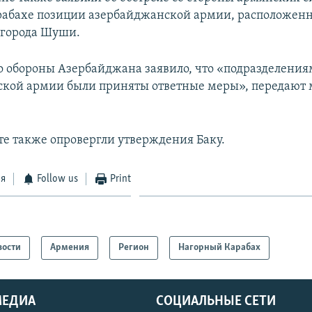
абахе позиции азербайджанской армии, расположенн
 города Шуши.
 обороны Азербайджана заявило, что «подразделени
кой армии были приняты ответные меры», передают
те также опровергли утверждения Баку.
ся
Follow us
Print
вости
Армения
Регион
Нагорный Карабах
МЕДИА
СОЦИАЛЬНЫЕ СЕТИ