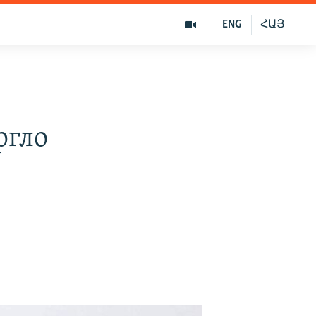
ENG
ՀԱՅ
ргло