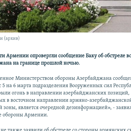
и (архив)
ти Армении опровергли сообщение Баку об обстреле 
жана на границе прошлой ночью.
енное Министерством обороны Азербайджана сообщен
 с 5 на 6 марта подразделения Вооруженных сил Респуб
ыли огонь в направлении азербайджанских позиций,
ых в восточном направлении армяно-азербайджанско
 зоны, является очередной дезинформацией», - заяви
е обороны Армении.
не также заявили об обстреле со стороны армянских с